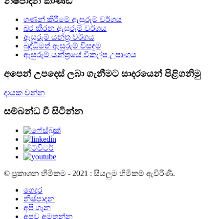
නිෂ්පාදන කාණ්ඩ
ගණන් කිරීමේ ඇසුරුම් වර්ගය
බර කිරන ඇසුරුම් වර්ගය
ඇසුරුම් යන්ත්‍ර වර්ගය
බුද්ධිමත් ඇසුරුම් විසඳුම
ඇසුරුම් යන්ත්‍රයේ විකල්ප උපාංගය
අපෙන් උපදෙස් ලබා ගැනීමට සාදරයෙන් පිළිගනිමු
දායක වන්න
සම්බන්ධ වී සිටින්න
© ප්‍රකාශන හිමිකම - 2021 : සියලුම හිමිකම් ඇවිරිණි.
ගෙදර
නිෂ්පාදන
අපි ගැන
අපව අමතන්න