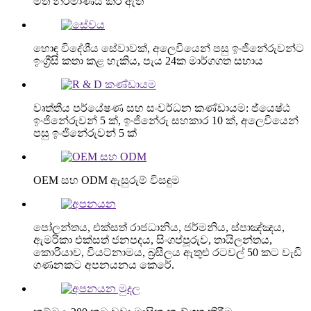
මත නිර්මාණය කර ඇත
හොඳ විදේශීය සේවාවක්, අලෙවියෙන් පසු ඉංජිනේරුවන්ට
ඉංග්‍රීසි කතා කළ හැකිය, පැය 24ක මාර්ගගත සහාය
වෘත්තීය පර්යේෂණ සහ සංවර්ධන කණ්ඩායම: ජ්යෙෂ්ඨ
ඉංජිනේරුවන් 5 ක්, ඉංජිනේරු සහකාර 10 ක්, අලෙවියෙන්
පසු ඉංජිනේරුවන් 5 ක්
OEM සහ ODM ඇසුරුම් විසඳුම
පෝලන්තය, එක්සත් රාජධානිය, ජර්මනිය, ස්පාඤ්ඤය,
ඇමරිකා එක්සත් ජනපදය, සිංගප්පූරුව, තායිලන්තය,
කොරියාව, වියට්නාමය, බ්‍රසීලය ඇතුළු රටවල් 50 කට වැඩි
ගණනකට අපනයනය කෙරේ.