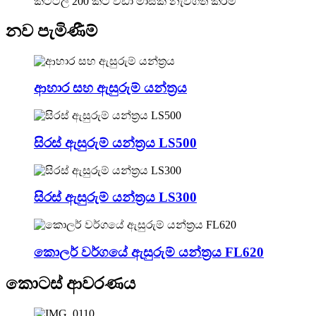
කට්ටල 200 කට වඩා මාසික නැව්ගත කිරීම
නව පැමිණීම්
ආහාර සහ ඇසුරුම් යන්ත්‍රය
සිරස් ඇසුරුම් යන්ත්‍රය LS500
සිරස් ඇසුරුම් යන්ත්‍රය LS300
කොලර් වර්ගයේ ඇසුරුම් යන්ත්‍රය FL620
කොටස් ආවරණය