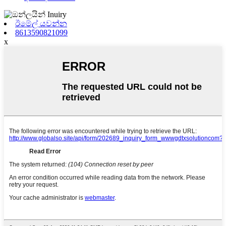
ඊමේල් යවන්න
8613590821099
x