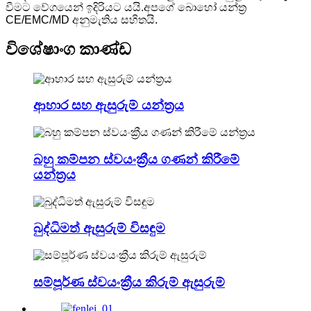
වීමට වේගයෙන් ඉදිරියට යයි.අපගේ බොහෝ යන්ත්‍ර
CE/EMC/MD අනුමැතිය සහිතයි.
විශේෂාංග කාණ්ඩ
ආහාර සහ ඇසුරුම් යන්ත්‍රය
බහු කම්පන ස්වයංක්‍රීය ගණන් කිරීමේ
යන්ත්‍රය
බුද්ධිමත් ඇසුරුම් විසඳුම
සම්පූර්ණ ස්වයංක්‍රීය කිරුම් ඇසුරුම්