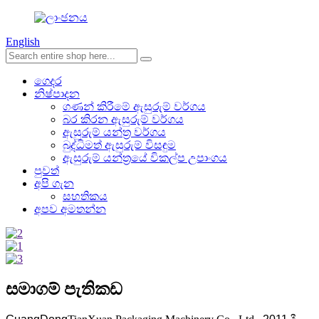
English
ගෙදර
නිෂ්පාදන
ගණන් කිරීමේ ඇසුරුම් වර්ගය
බර කිරන ඇසුරුම් වර්ගය
ඇසුරුම් යන්ත්‍ර වර්ගය
බුද්ධිමත් ඇසුරුම් විසඳුම
ඇසුරුම් යන්ත්‍රයේ විකල්ප උපාංගය
පුවත්
අපි ගැන
සහතිකය
අපව අමතන්න
සමාගම් පැතිකඩ