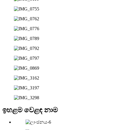
ඉහළම වෙළඳ නාම