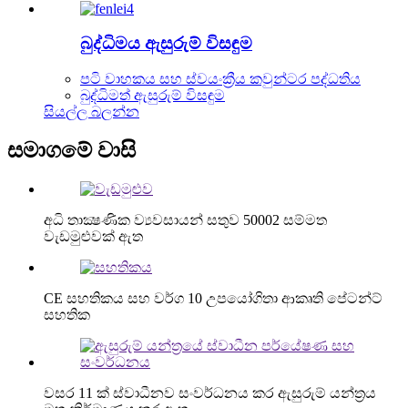
බුද්ධිමය ඇසුරුම් විසඳුම
පටි වාහකය සහ ස්වයංක්‍රීය කවුන්ටර පද්ධතිය
බුද්ධිමත් ඇසුරුම් විසඳුම
සියල්ල බලන්න
සමාගමේ වාසි
අධි තාක්‍ෂණික ව්‍යවසායන් සතුව 50002 සම්මත
වැඩමුළුවක් ඇත
CE සහතිකය සහ වර්ග 10 උපයෝගිතා ආකෘති පේටන්ට්
සහතික
වසර 11 ක් ස්වාධීනව සංවර්ධනය කර ඇසුරුම් යන්ත්‍රය