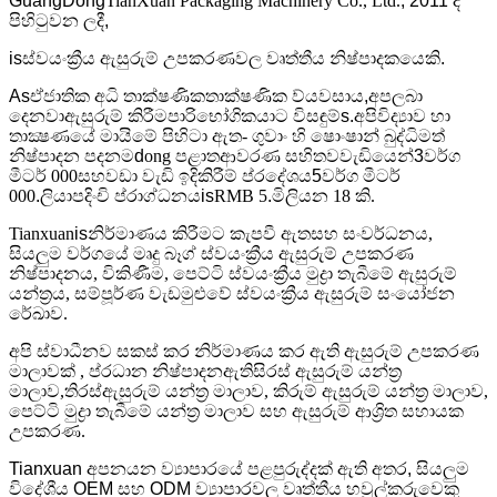
GuangDong
TianXuan Packaging Machinery Co., Ltd.
, 2011 දී
පිහිටුවන ලදී,
is
ස්වයංක්‍රීය ඇසුරුම් උපකරණවල වෘත්තීය නිෂ්පාදකයෙකි
.
As
ඒ
ජාතික අධි තාක්ෂණික
තාක්ෂණික ව්යවසාය
,අප
ලබා
දෙනවා
ඇසුරුම් කිරීම
පාරිභෝගිකයාට විසඳුම්
s.අපි
විද්‍යාව හා
තාක්‍ෂණයේ මායිමේ පිහිටා ඇත- ගුවාං හි ෂොංෂාන් බුද්ධිමත්
නිෂ්පාදන පදනම
d
ong පළාත
ආවරණ සහිතව
වැඩියෙන්
3
වර්ග
මීටර් 000
සහ
වඩා වැඩි ඉදිකිරීම් ප්රදේශය
5
වර්ග මීටර්
000
.
ලියාපදිංචි ප්රාග්ධනය
is
RMB 5
.
මිලියන 18 කි.
Tianxuan
is
නිර්මාණය කිරීමට කැපවී ඇත
සහ සංවර්ධනය
,
සියලුම වර්ගයේ මෘදු බෑග් ස්වයංක්‍රීය ඇසුරුම් උපකරණ
නිෂ්පාදනය, විකිණීම, පෙට්ටි ස්වයංක්‍රීය මුද්‍රා තැබීමේ ඇසුරුම්
යන්ත්‍රය, සම්පූර්ණ වැඩමුළුවේ ස්වයංක්‍රීය ඇසුරුම් සංයෝජන
රේඛාව.
අපි ස්වාධීනව සකස් කර නිර්මාණය කර ඇති ඇසුරුම් උපකරණ
මාලාවක් , ප්රධාන නිෂ්පාදන
ඇති
සිරස් ඇසුරුම් යන්ත්‍ර
මාලාව,
තිරස්
ඇසුරුම් යන්ත්‍ර මාලාව, කිරුම් ඇසුරුම් යන්ත්‍ර මාලාව,
පෙට්ටි මුද්‍රා තැබීමේ යන්ත්‍ර මාලාව සහ ඇසුරුම් ආශ්‍රිත සහායක
උපකරණ.
Tianxuan අපනයන ව්‍යාපාරයේ පළපුරුද්දක් ඇති අතර, සියලුම
විදේශීය OEM සහ ODM ව්‍යාපාරවල වෘත්තීය හවුල්කරුවෙකු